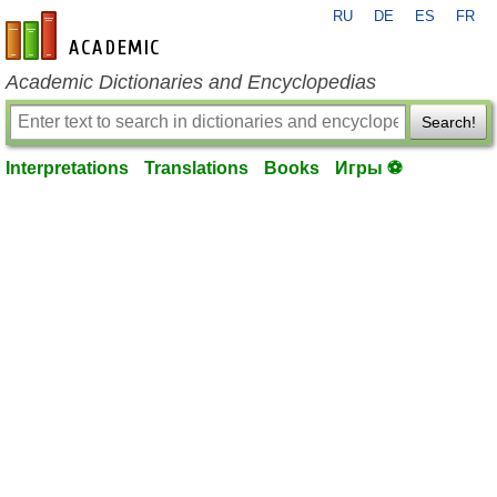
RU
DE
ES
FR
en-academic.com
Academic Dictionaries and Encyclopedias
Search!
Interpretations
Translations
Books
Игры ⚽