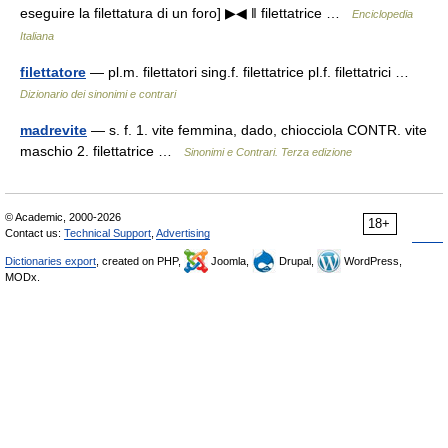
eseguire la filettatura di un foro] ▶◀ ‖ filettatrice …
Enciclopedia
Italiana
filettatore
— pl.m. filettatori sing.f. filettatrice pl.f. filettatrici …
Dizionario dei sinonimi e contrari
madrevite
— s. f. 1. vite femmina, dado, chiocciola CONTR. vite
maschio 2. filettatrice …
Sinonimi e Contrari. Terza edizione
© Academic, 2000-2026
18+
Contact us:
Technical Support
,
Advertising
Dictionaries export
, created on PHP,
Joomla,
Drupal,
WordPress,
MODx.